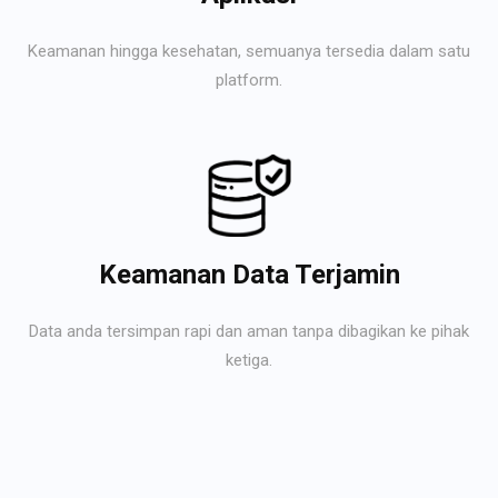
Keamanan hingga kesehatan, semuanya tersedia dalam satu
platform.
Keamanan Data Terjamin
Data anda tersimpan rapi dan aman tanpa dibagikan ke pihak
ketiga.