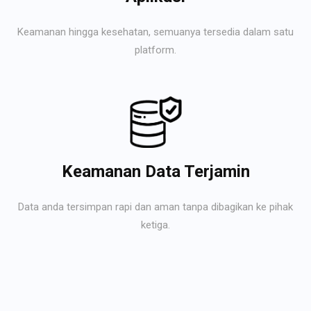
Keamanan hingga kesehatan, semuanya tersedia dalam satu
platform.
Keamanan Data Terjamin
Data anda tersimpan rapi dan aman tanpa dibagikan ke pihak
ketiga.