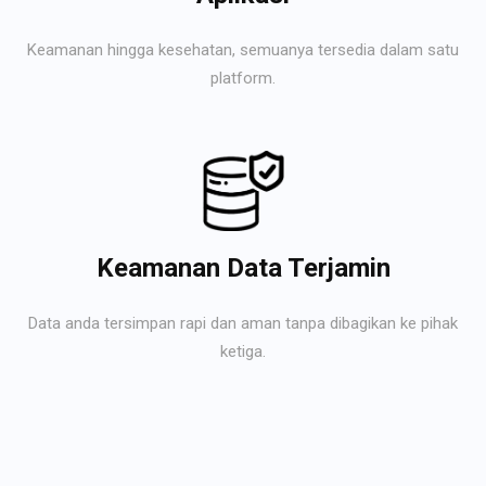
Keamanan hingga kesehatan, semuanya tersedia dalam satu
platform.
Keamanan Data Terjamin
Data anda tersimpan rapi dan aman tanpa dibagikan ke pihak
ketiga.