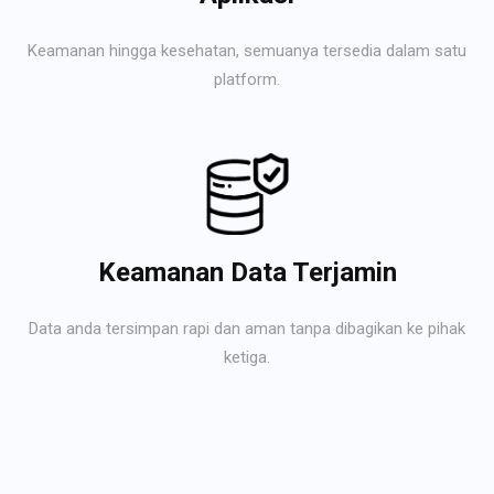
Keamanan hingga kesehatan, semuanya tersedia dalam satu
platform.
Keamanan Data Terjamin
Data anda tersimpan rapi dan aman tanpa dibagikan ke pihak
ketiga.