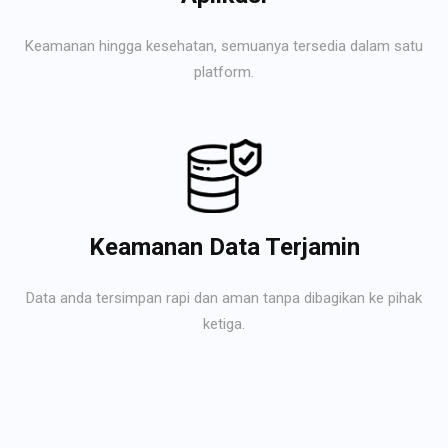
Keamanan hingga kesehatan, semuanya tersedia dalam satu
platform.
Keamanan Data Terjamin
Data anda tersimpan rapi dan aman tanpa dibagikan ke pihak
ketiga.