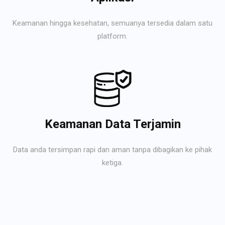
Keamanan hingga kesehatan, semuanya tersedia dalam satu
platform.
Keamanan Data Terjamin
Data anda tersimpan rapi dan aman tanpa dibagikan ke pihak
ketiga.