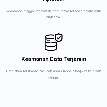
Keamanan hingga kesehatan, semuanya tersedia dalam satu
platform.
Keamanan Data Terjamin
Data anda tersimpan rapi dan aman tanpa dibagikan ke pihak
ketiga.