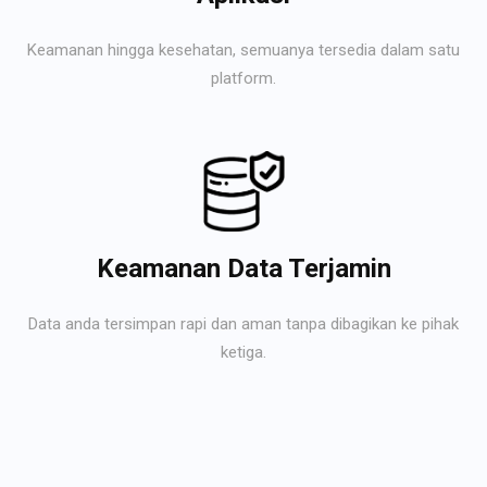
Keamanan hingga kesehatan, semuanya tersedia dalam satu
platform.
Keamanan Data Terjamin
Data anda tersimpan rapi dan aman tanpa dibagikan ke pihak
ketiga.