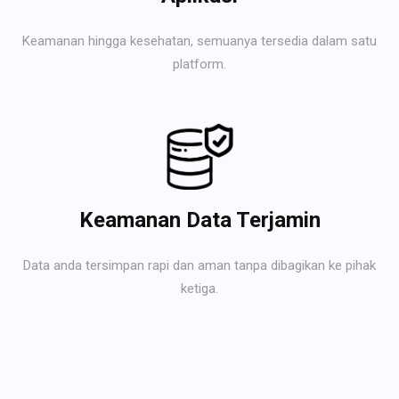
Keamanan hingga kesehatan, semuanya tersedia dalam satu
platform.
Keamanan Data Terjamin
Data anda tersimpan rapi dan aman tanpa dibagikan ke pihak
ketiga.