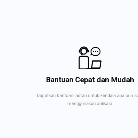
Bantuan Cepat dan Mudah
Dapatkan bantuan instan untuk kendala apa pun s
menggunakan aplikasi.