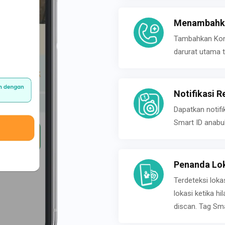
Menambahka
Tambahkan Konta
darurat utama t
Notifikasi R
Dapatkan notifi
Smart ID anabu
Penanda Lok
Terdeteksi loka
lokasi ketika h
discan. Tag Sma