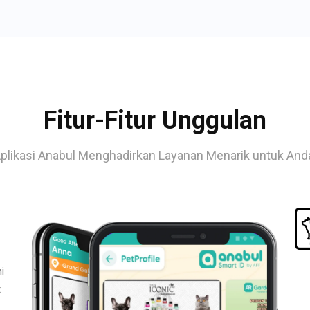
Fitur-Fitur Unggulan
plikasi Anabul Menghadirkan Layanan Menarik untuk And
i
t