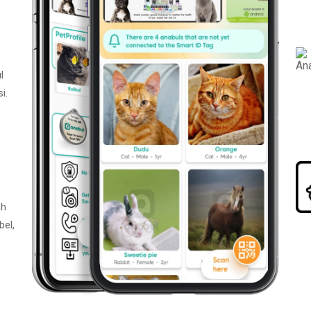
l
i.
ah
bel,