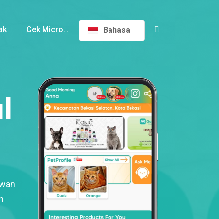
ak
Cek Micro...
Bahasa
l
ewan
n