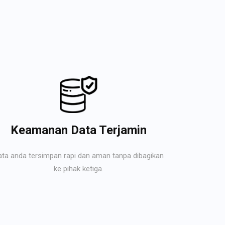
Keamanan Data Terjamin
ata anda tersimpan rapi dan aman tanpa dibagikan
ke pihak ketiga.