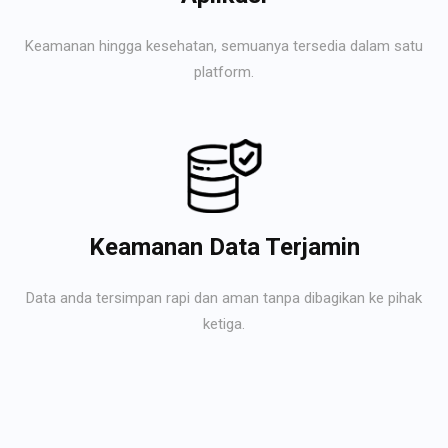
Keamanan hingga kesehatan, semuanya tersedia dalam satu
platform.
Keamanan Data Terjamin
Data anda tersimpan rapi dan aman tanpa dibagikan ke pihak
ketiga.