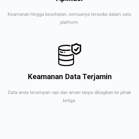
Keamanan hingga kesehatan, semuanya tersedia dalam satu
platform.
Keamanan Data Terjamin
Data anda tersimpan rapi dan aman tanpa dibagikan ke pihak
ketiga.