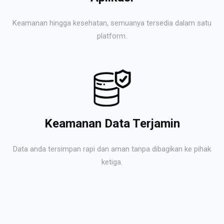
Keamanan hingga kesehatan, semuanya tersedia dalam satu
platform.
Keamanan Data Terjamin
Data anda tersimpan rapi dan aman tanpa dibagikan ke pihak
ketiga.