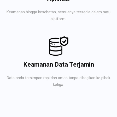
Keamanan hingga kesehatan, semuanya tersedia dalam satu
platform.
Keamanan Data Terjamin
Data anda tersimpan rapi dan aman tanpa dibagikan ke pihak
ketiga.