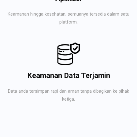
Keamanan hingga kesehatan, semuanya tersedia dalam satu
platform.
Keamanan Data Terjamin
Data anda tersimpan rapi dan aman tanpa dibagikan ke pihak
ketiga.