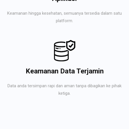
Keamanan hingga kesehatan, semuanya tersedia dalam satu
platform.
Keamanan Data Terjamin
Data anda tersimpan rapi dan aman tanpa dibagikan ke pihak
ketiga.