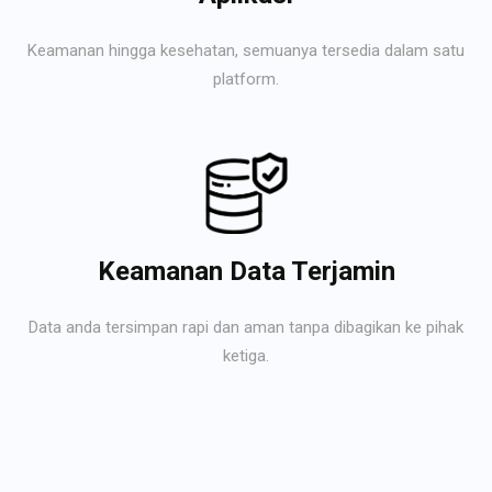
Keamanan hingga kesehatan, semuanya tersedia dalam satu
platform.
Keamanan Data Terjamin
Data anda tersimpan rapi dan aman tanpa dibagikan ke pihak
ketiga.