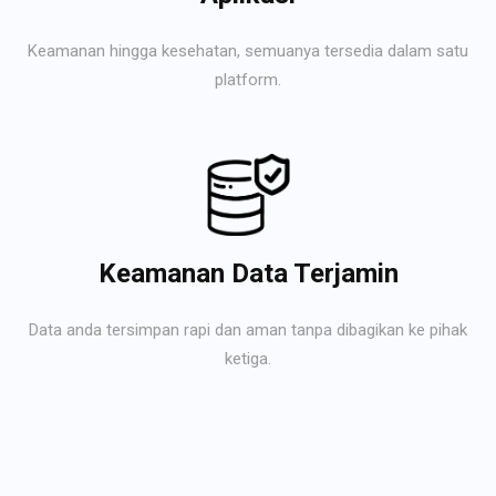
Keamanan hingga kesehatan, semuanya tersedia dalam satu
platform.
Keamanan Data Terjamin
Data anda tersimpan rapi dan aman tanpa dibagikan ke pihak
ketiga.