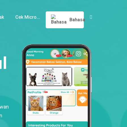
ak
Cek Micro...
Bahasa
l
ewan
n