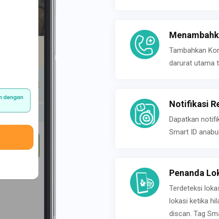
Menambahka
Tambahkan Konta
darurat utama t
Notifikasi R
Dapatkan notifi
Smart ID anabu
Penanda Lok
Terdeteksi loka
lokasi ketika h
discan. Tag Sma