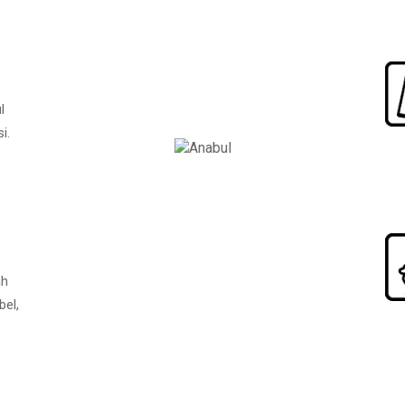
l
i.
ah
bel,