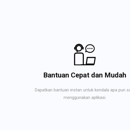
Bantuan Cepat dan Mudah
Dapatkan bantuan instan untuk kendala apa pun s
menggunakan aplikasi.