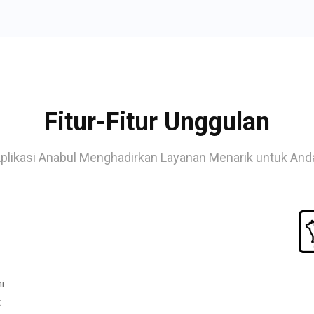
Fitur-Fitur Unggulan
plikasi Anabul Menghadirkan Layanan Menarik untuk And
i
t