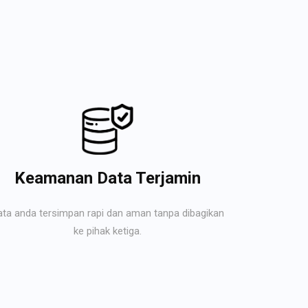
Keamanan Data Terjamin
ata anda tersimpan rapi dan aman tanpa dibagikan
ke pihak ketiga.