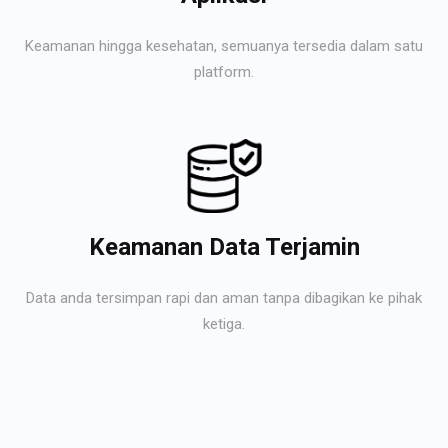
Keamanan hingga kesehatan, semuanya tersedia dalam satu
platform.
Keamanan Data Terjamin
Data anda tersimpan rapi dan aman tanpa dibagikan ke pihak
ketiga.