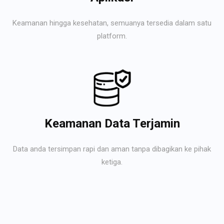
Keamanan hingga kesehatan, semuanya tersedia dalam satu
platform.
Keamanan Data Terjamin
Data anda tersimpan rapi dan aman tanpa dibagikan ke pihak
ketiga.