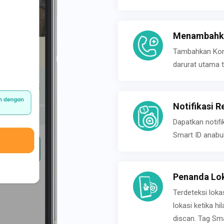
Menambahka
Tambahkan Konta
darurat utama t
Notifikasi R
Dapatkan notifi
Smart ID anabu
Penanda Lok
Terdeteksi loka
lokasi ketika h
discan. Tag Sma