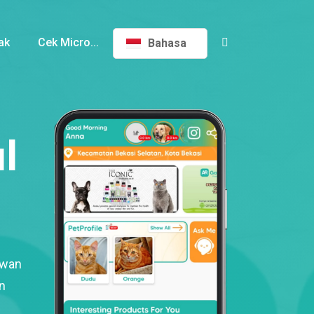
ak
Cek Micro...
Bahasa
l
ewan
n