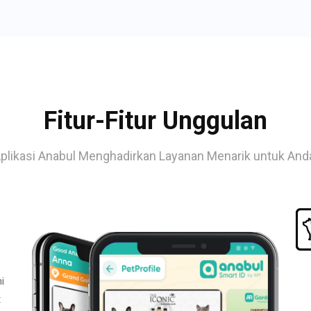
Fitur-Fitur Unggulan
plikasi Anabul Menghadirkan Layanan Menarik untuk And
i
t