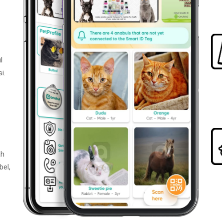
l
i.
ah
bel,