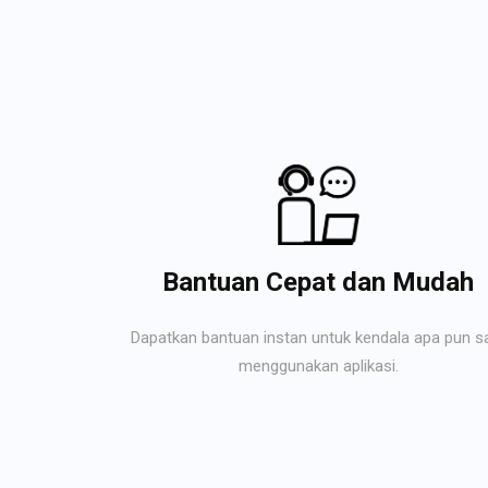
Bantuan Cepat dan Mudah
Dapatkan bantuan instan untuk kendala apa pun s
menggunakan aplikasi.