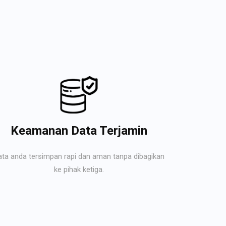
Keamanan Data Terjamin
ata anda tersimpan rapi dan aman tanpa dibagikan
ke pihak ketiga.