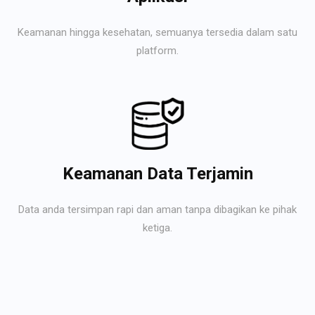
Keamanan hingga kesehatan, semuanya tersedia dalam satu
platform.
Keamanan Data Terjamin
Data anda tersimpan rapi dan aman tanpa dibagikan ke pihak
ketiga.