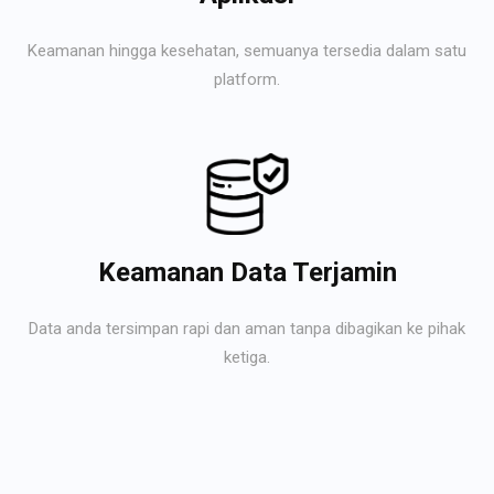
Keamanan hingga kesehatan, semuanya tersedia dalam satu
platform.
Keamanan Data Terjamin
Data anda tersimpan rapi dan aman tanpa dibagikan ke pihak
ketiga.