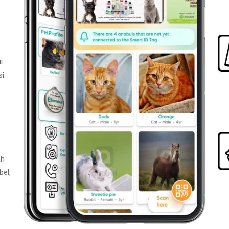
l
i.
ah
bel,