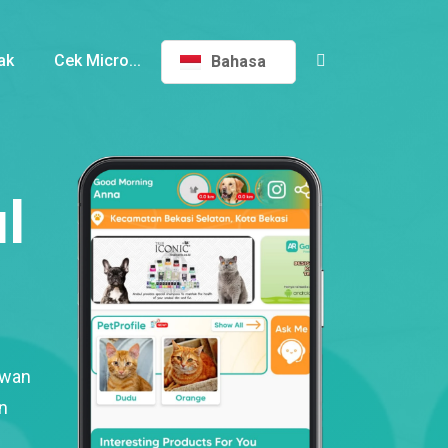
ak
Cek Micro...
Bahasa
l
ewan
n