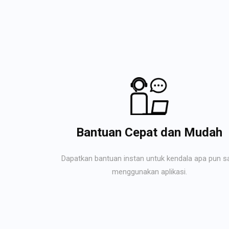
Bantuan Cepat dan Mudah
Dapatkan bantuan instan untuk kendala apa pun s
menggunakan aplikasi.