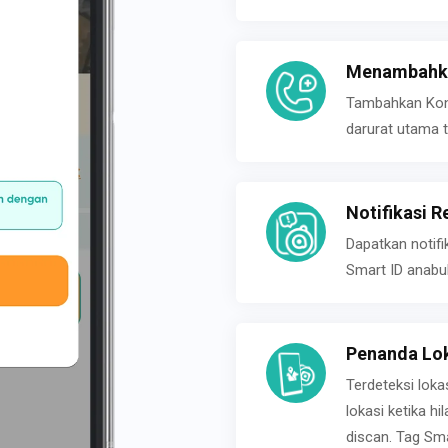
Menambahka
Tambahkan Konta
darurat utama t
Notifikasi R
Dapatkan notifi
Smart ID anabu
Penanda Lok
Terdeteksi loka
lokasi ketika h
discan. Tag Sma