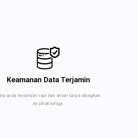
Keamanan Data Terjamin
ata anda tersimpan rapi dan aman tanpa dibagikan
ke pihak ketiga.