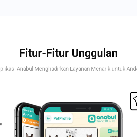
Fitur-Fitur Unggulan
plikasi Anabul Menghadirkan Layanan Menarik untuk And
i
t