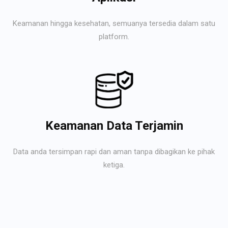
Keamanan hingga kesehatan, semuanya tersedia dalam satu
platform.
Keamanan Data Terjamin
Data anda tersimpan rapi dan aman tanpa dibagikan ke pihak
ketiga.