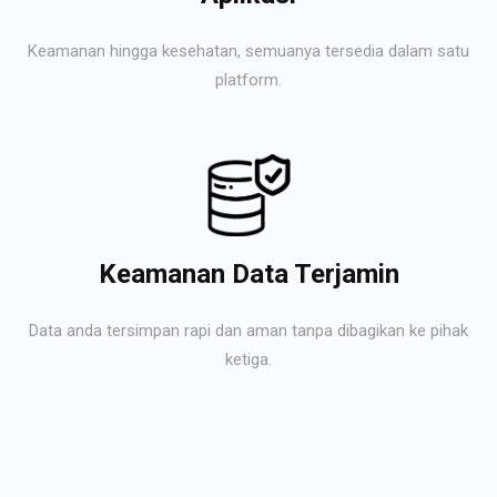
Keamanan hingga kesehatan, semuanya tersedia dalam satu
platform.
Keamanan Data Terjamin
Data anda tersimpan rapi dan aman tanpa dibagikan ke pihak
ketiga.