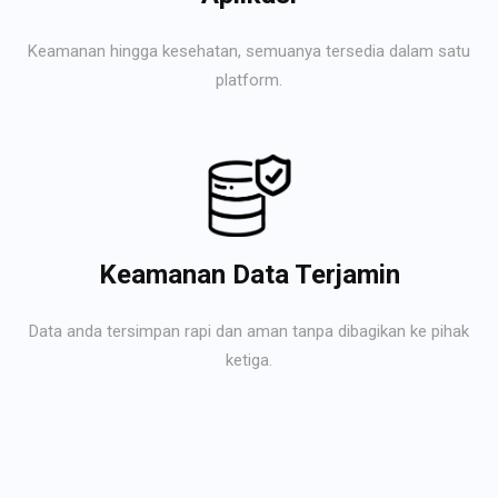
Keamanan hingga kesehatan, semuanya tersedia dalam satu
platform.
Keamanan Data Terjamin
Data anda tersimpan rapi dan aman tanpa dibagikan ke pihak
ketiga.