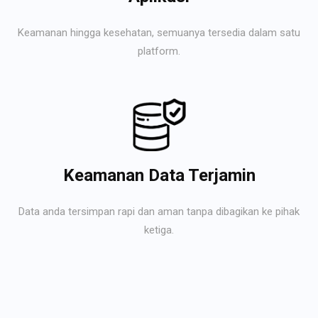
Keamanan hingga kesehatan, semuanya tersedia dalam satu
platform.
Keamanan Data Terjamin
Data anda tersimpan rapi dan aman tanpa dibagikan ke pihak
ketiga.