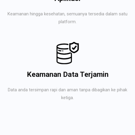
Keamanan hingga kesehatan, semuanya tersedia dalam satu
platform.
Keamanan Data Terjamin
Data anda tersimpan rapi dan aman tanpa dibagikan ke pihak
ketiga.