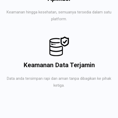
Keamanan hingga kesehatan, semuanya tersedia dalam satu
platform.
Keamanan Data Terjamin
Data anda tersimpan rapi dan aman tanpa dibagikan ke pihak
ketiga.