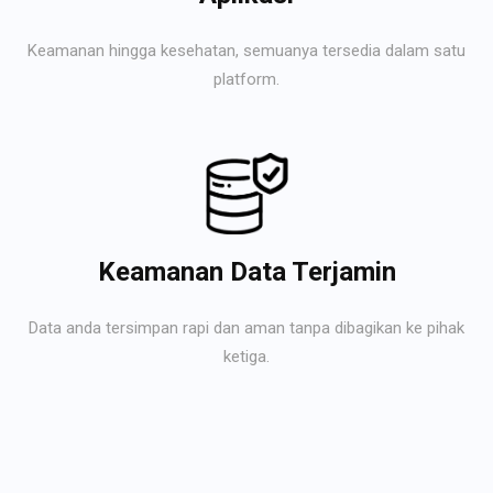
Keamanan hingga kesehatan, semuanya tersedia dalam satu
platform.
Keamanan Data Terjamin
Data anda tersimpan rapi dan aman tanpa dibagikan ke pihak
ketiga.