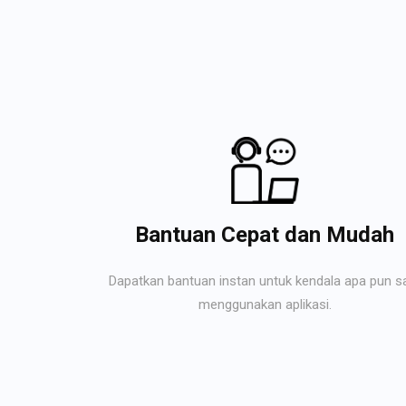
Bantuan Cepat dan Mudah
Dapatkan bantuan instan untuk kendala apa pun s
menggunakan aplikasi.