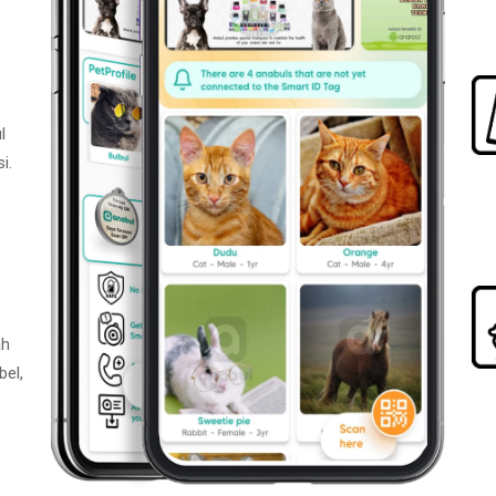
l
i.
ah
bel,