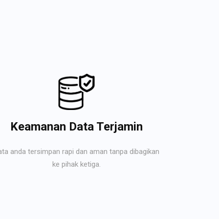
Keamanan Data Terjamin
ata anda tersimpan rapi dan aman tanpa dibagikan
ke pihak ketiga.