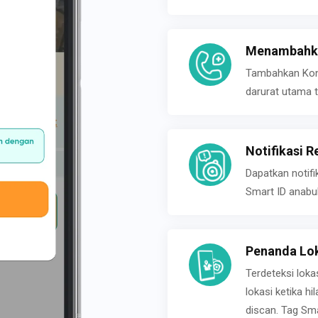
Menambahka
Tambahkan Konta
darurat utama t
Notifikasi R
Dapatkan notifi
Smart ID anabu
Penanda Lok
Terdeteksi loka
lokasi ketika h
discan. Tag Sma