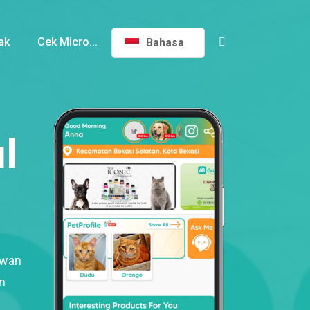
ak
Cek Micro...
Bahasa
l
ewan
n