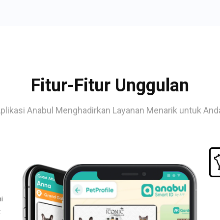
Fitur-Fitur Unggulan
plikasi Anabul Menghadirkan Layanan Menarik untuk And
i
t