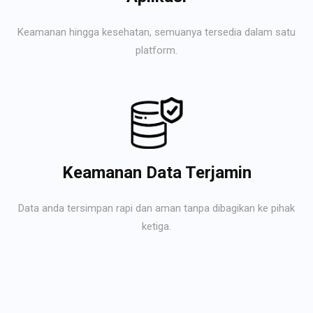
Keamanan hingga kesehatan, semuanya tersedia dalam satu
platform.
Keamanan Data Terjamin
Data anda tersimpan rapi dan aman tanpa dibagikan ke pihak
ketiga.