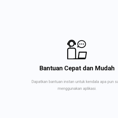
Bantuan Cepat dan Mudah
Dapatkan bantuan instan untuk kendala apa pun s
menggunakan aplikasi.