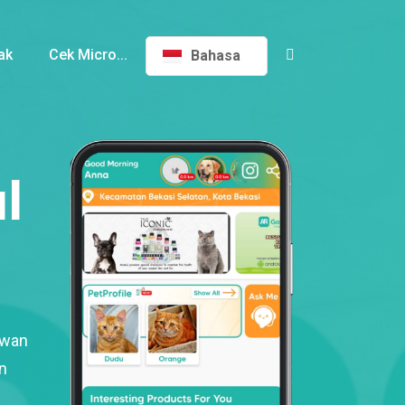
ak
Cek Micro...
Bahasa
l
ewan
n