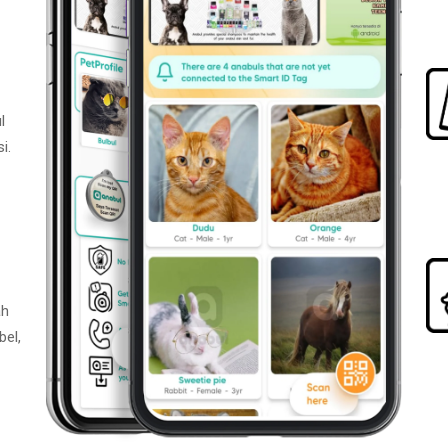
l
i.
ah
bel,