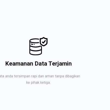
Keamanan Data Terjamin
ata anda tersimpan rapi dan aman tanpa dibagikan
ke pihak ketiga.