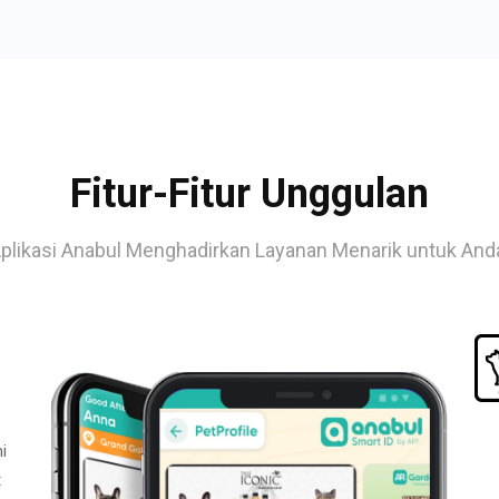
Fitur-Fitur Unggulan
plikasi Anabul Menghadirkan Layanan Menarik untuk And
i
t