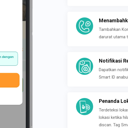
Menambahka
Tambahkan Konta
darurat utama t
Notifikasi R
Dapatkan notifi
Smart ID anabu
Penanda Lok
Terdeteksi loka
lokasi ketika h
discan. Tag Sma