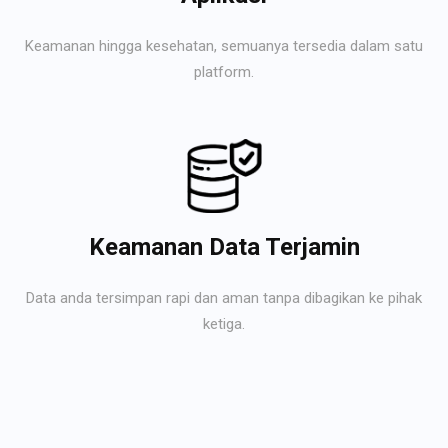
Keamanan hingga kesehatan, semuanya tersedia dalam satu
platform.
Keamanan Data Terjamin
Data anda tersimpan rapi dan aman tanpa dibagikan ke pihak
ketiga.