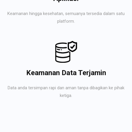
Keamanan hingga kesehatan, semuanya tersedia dalam satu
platform.
Keamanan Data Terjamin
Data anda tersimpan rapi dan aman tanpa dibagikan ke pihak
ketiga.