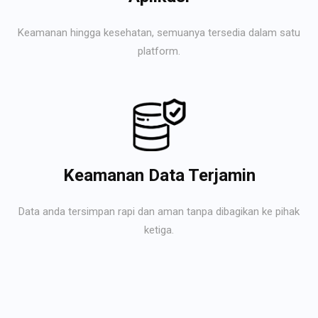
Keamanan hingga kesehatan, semuanya tersedia dalam satu
platform.
Keamanan Data Terjamin
Data anda tersimpan rapi dan aman tanpa dibagikan ke pihak
ketiga.