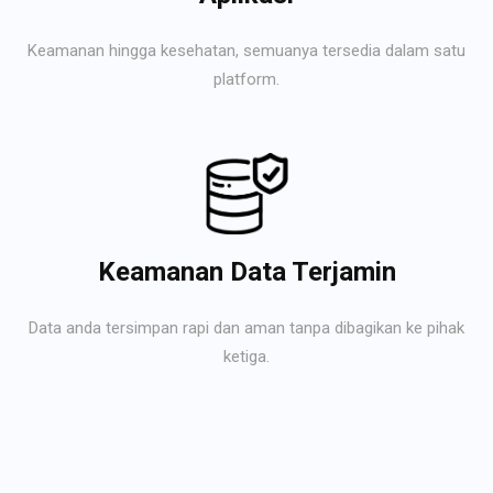
Keamanan hingga kesehatan, semuanya tersedia dalam satu
platform.
Keamanan Data Terjamin
Data anda tersimpan rapi dan aman tanpa dibagikan ke pihak
ketiga.