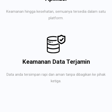
Keamanan hingga kesehatan, semuanya tersedia dalam satu
platform.
Keamanan Data Terjamin
Data anda tersimpan rapi dan aman tanpa dibagikan ke pihak
ketiga.