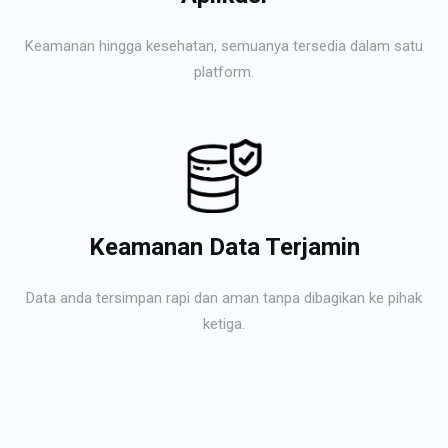
Keamanan hingga kesehatan, semuanya tersedia dalam satu
platform.
Keamanan Data Terjamin
Data anda tersimpan rapi dan aman tanpa dibagikan ke pihak
ketiga.