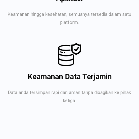
Keamanan hingga kesehatan, semuanya tersedia dalam satu
platform.
Keamanan Data Terjamin
Data anda tersimpan rapi dan aman tanpa dibagikan ke pihak
ketiga.