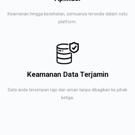
Keamanan hingga kesehatan, semuanya tersedia dalam satu
platform.
Keamanan Data Terjamin
Data anda tersimpan rapi dan aman tanpa dibagikan ke pihak
ketiga.