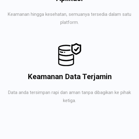
Keamanan hingga kesehatan, semuanya tersedia dalam satu
platform.
Keamanan Data Terjamin
Data anda tersimpan rapi dan aman tanpa dibagikan ke pihak
ketiga.