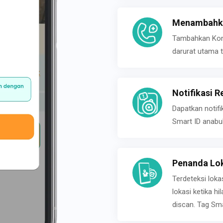
Menambahka
Tambahkan Konta
darurat utama t
Notifikasi R
Dapatkan notifi
Smart ID anabu
Penanda Lok
Terdeteksi loka
lokasi ketika h
discan. Tag Sma