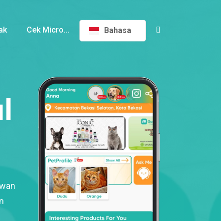
ak
Cek Micro...
Bahasa
l
ewan
n