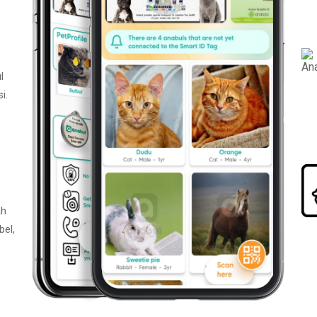
l
i.
ah
bel,