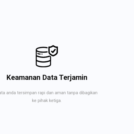
Keamanan Data Terjamin
ata anda tersimpan rapi dan aman tanpa dibagikan
ke pihak ketiga.