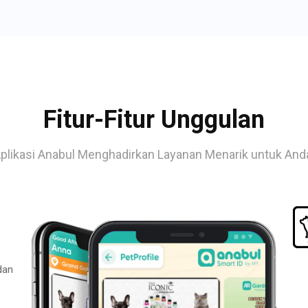
Fitur-Fitur Unggulan
plikasi Anabul Menghadirkan Layanan Menarik untuk And
dan