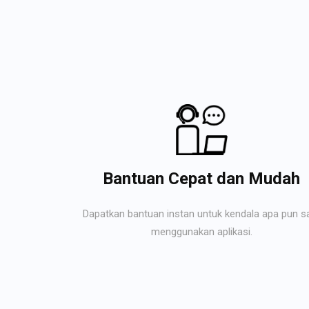
Bantuan Cepat dan Mudah
Dapatkan bantuan instan untuk kendala apa pun s
menggunakan aplikasi.