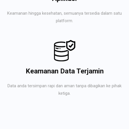
Keamanan hingga kesehatan, semuanya tersedia dalam satu
platform.
Keamanan Data Terjamin
Data anda tersimpan rapi dan aman tanpa dibagikan ke pihak
ketiga.