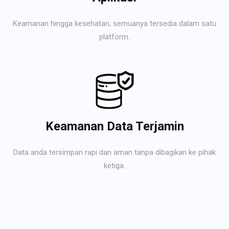
Keamanan hingga kesehatan, semuanya tersedia dalam satu
platform.
Keamanan Data Terjamin
Data anda tersimpan rapi dan aman tanpa dibagikan ke pihak
ketiga.