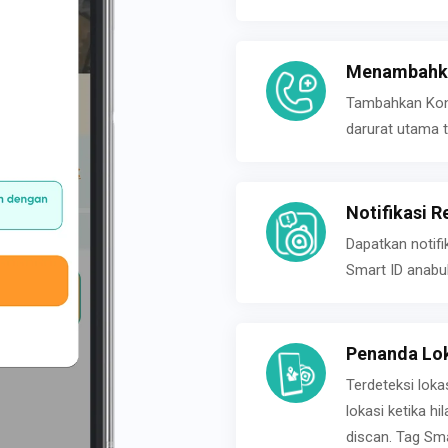
Menambahka
Tambahkan Konta
darurat utama t
Notifikasi R
Dapatkan notifi
Smart ID anabu
Penanda Lok
Terdeteksi loka
lokasi ketika h
discan. Tag Sma