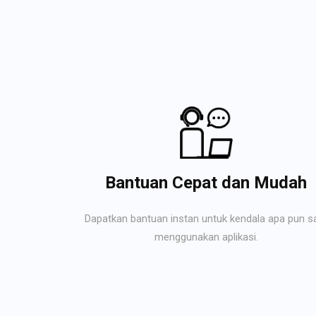
Bantuan Cepat dan Mudah
Dapatkan bantuan instan untuk kendala apa pun s
menggunakan aplikasi.