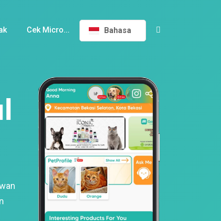
ak
Cek Micro...
Bahasa
l
ewan
n