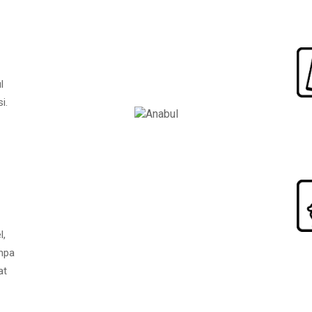
l
i.
l,
npa
at