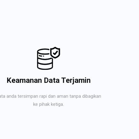
Keamanan Data Terjamin
ata anda tersimpan rapi dan aman tanpa dibagikan
ke pihak ketiga.