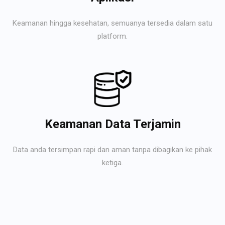
Keamanan hingga kesehatan, semuanya tersedia dalam satu
platform.
Keamanan Data Terjamin
Data anda tersimpan rapi dan aman tanpa dibagikan ke pihak
ketiga.