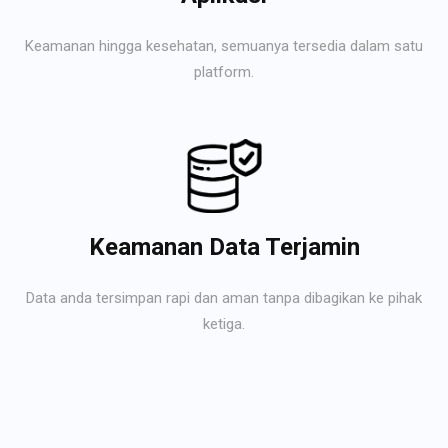
Keamanan hingga kesehatan, semuanya tersedia dalam satu
platform.
Keamanan Data Terjamin
Data anda tersimpan rapi dan aman tanpa dibagikan ke pihak
ketiga.